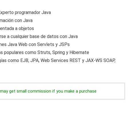
 Experto programador Java
amación con Java
ientada a objetos
rse a cualquier base de datos con Java
iones Java Web con Servlets y JSPs
ás populares como Struts, Spring y Hibernate
ologías como EJB, JPA, Web Services REST y JAX-WS SOAP,
we may get small commission if you make a purchase