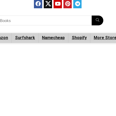
zon
Surfshark
Namecheap
Shopify
More Stor