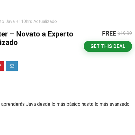
to Java +110hrs Actualizado
er – Novato a Experto
FREE
$19.99
izado
GET THIS DEAL
e aprenderás Java desde lo más básico hasta lo más avanzado.