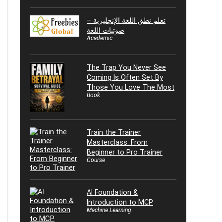
تعلم نطق اللغة الإنجليزية –
صوتيات اللغة
Academic
The Trap You Never See
Coming Is Often Set By
Those You Love The Most
Book
Train the Trainer
Masterclass: From
Beginner to Pro Trainer
Course
AI Foundation &
Introduction to MCP
Machine Learning