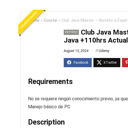
HIGHEST RATED
Home
»
Course
»
Club Java Master – Novato a Exper
Club Java Mast
EXPIRED
Java +110hrs Actual
August 15, 2024
Udemy
Requirements
No se requiere ningún conocimiento previo, ya qu
Manejo básico de PC
Description