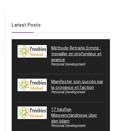
Latest Posts
Méthode Retraite Ermite :
travailler en profondeur et
avance
Personal Development
Manifester son succès par
la croyance et l’action
Personal Development
17 häufige
Missverständnisse über
den Islam
Personal Development