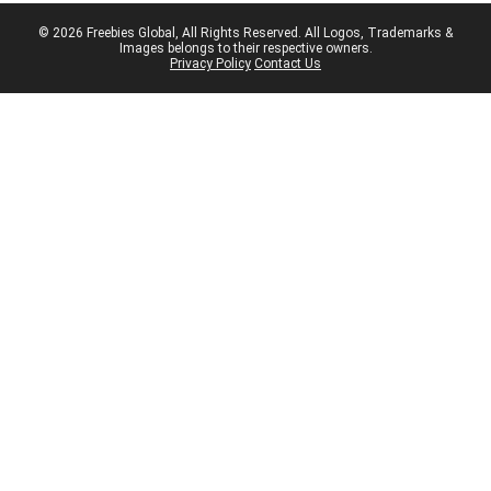
© 2026 Freebies Global, All Rights Reserved. All Logos, Trademarks &
Images belongs to their respective owners.
Privacy Policy
Contact Us