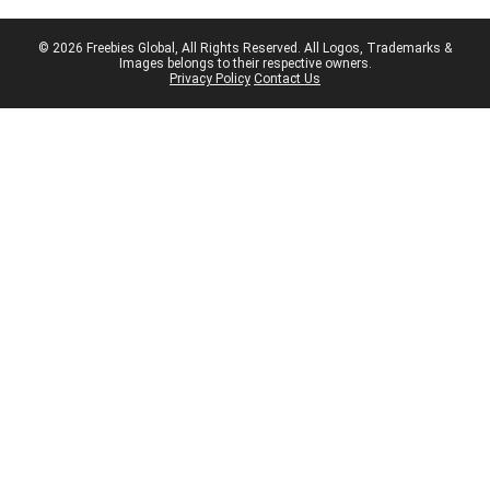
© 2026 Freebies Global, All Rights Reserved. All Logos, Trademarks &
Images belongs to their respective owners.
Privacy Policy
Contact Us