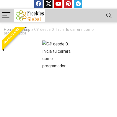
HIGHEST RATED
Home
»
Csharp
»
C# desde 0: Inicia tu carrera como
programador