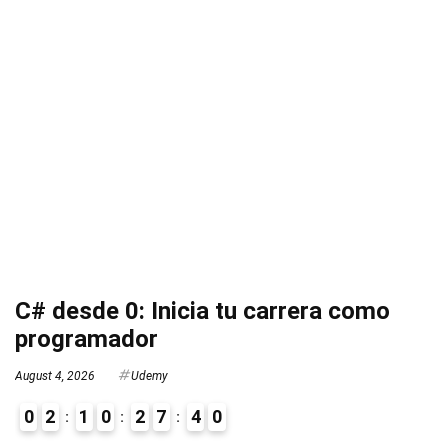
C# desde 0: Inicia tu carrera como
programador
August 4, 2026
Udemy
0
2
1
0
2
7
3
9
0
4