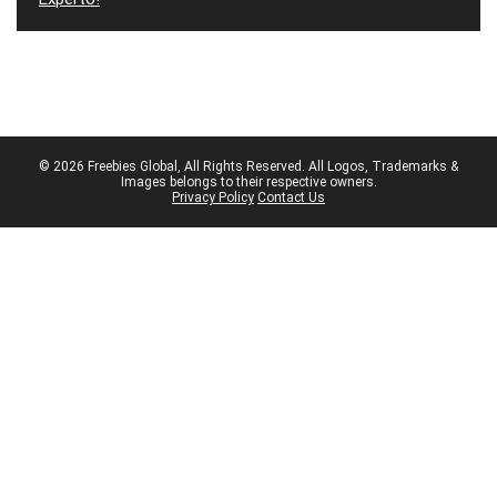
© 2026 Freebies Global, All Rights Reserved. All Logos, Trademarks &
Images belongs to their respective owners.
Privacy Policy
Contact Us