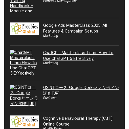
Personal Development
Google Ads MasterClass 2025: All
Features & Campaign Setups
Marketing
ChatGPT Masterclass: Learn How To
Use ChatGPT 5 Effectively
Marketing
OSINTコース: Google Dorksとオンライン
調査 [JP]
Business
Cognitive Behavioural Therapy (CBT)
Online Course
Health Fitness